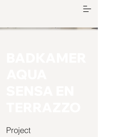
BADKAMER
AQUA
SENSA EN
TERRAZZO
Project